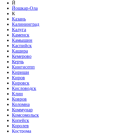
Й
Йошкар-Ола
К
Казань
Калининград
Калуга
Каменск
Камышин
Каспийск
Кашира
Кемерово
Керчь
Кингисепп
Кириши
Киров
Кировск
Кисловодск
Клин
Ковров
Коломна
Коммунар
Комсомольск
Копейск
Королев
Кострома