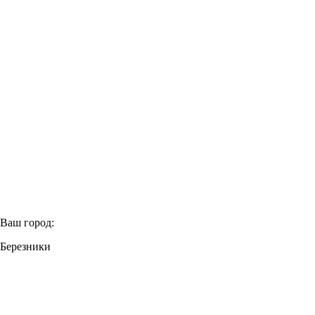
+7 (958) 578-06-54
+7 (958) 578-06-54
Ваш город:
Березники
+7 (958) 578-06-54