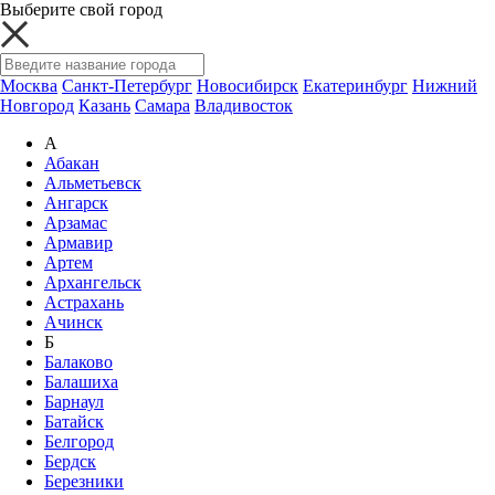
Выберите свой город
Москва
Санкт-Петербург
Новосибирск
Екатеринбург
Нижний
Новгород
Казань
Самара
Владивосток
А
Абакан
Альметьевск
Ангарск
Арзамас
Армавир
Артем
Архангельск
Астрахань
Ачинск
Б
Балаково
Балашиха
Барнаул
Батайск
Белгород
Бердск
Березники