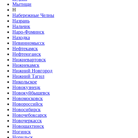
Мытищи
Н
Набережные Челны
Назрань
Нальчик
Наро-Фоминск
Находка
Невинномысск
Нефтекамск
Нефтеюганск
Нижневартовск
Нижнекамск
Нижний Новгород
Нижний Тагил
Никольское
Новокузнецк
Новокуйбышевск
Новомосковск
Новороссийск
Новосибирск
Новочебоксарск
Новочеркасск
Новошахтинск
Ногинск
Норильск