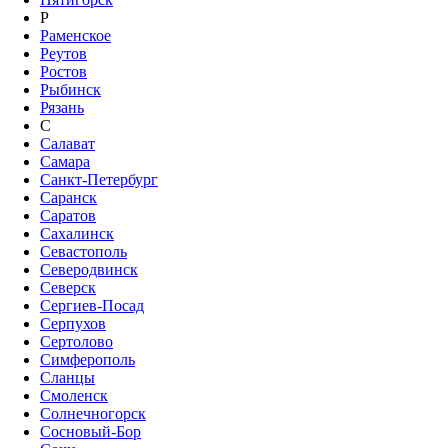
Р
Раменское
Реутов
Ростов
Рыбинск
Рязань
С
Салават
Самара
Санкт-Петербург
Саранск
Саратов
Сахалинск
Севастополь
Северодвинск
Северск
Сергиев-Посад
Серпухов
Сертолово
Симферополь
Сланцы
Смоленск
Солнечногорск
Сосновый-Бор