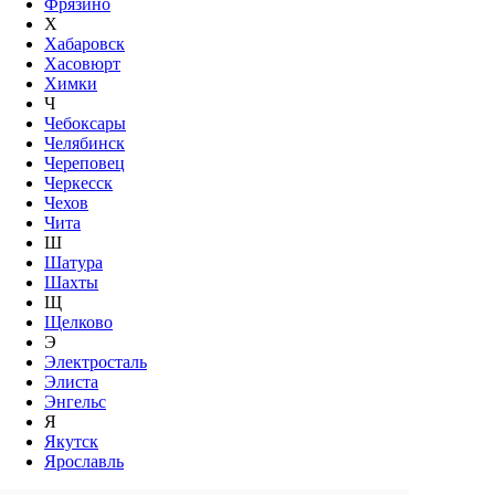
Фрязино
Х
Хабаровск
Хасовюрт
Химки
Ч
Чебоксары
Челябинск
Череповец
Черкесск
Чехов
Чита
Ш
Шатура
Шахты
Щ
Щелково
Э
Электросталь
Элиста
Энгельс
Я
Якутск
Ярославль