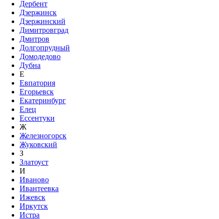
Дербент
Дзержинск
Дзержинский
Димитровград
Дмитров
Долгопрудный
Домодедово
Дубна
Е
Евпатория
Егорьевск
Екатеринбург
Елец
Ессентуки
Ж
Железногорск
Жуковский
З
Златоуст
И
Иваново
Ивантеевка
Ижевск
Иркутск
Истра