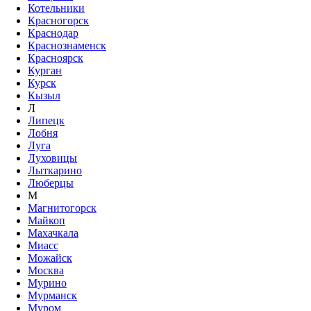
Котельники
Красногорск
Краснодар
Краснознаменск
Красноярск
Курган
Курск
Кызыл
Л
Липецк
Лобня
Луга
Луховицы
Лыткарино
Люберцы
М
Магнитогорск
Майкоп
Махачкала
Миасс
Можайск
Москва
Мурино
Мурманск
Муром