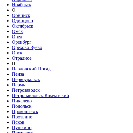
Ноябрьск
О
Обнинск
Одинцово
Октябрьск
Омск
Орел
Оренбург
Орехово-Зуево
Орск
Отрадное
П
Павловский Посад
Пенза
Первоуральск
Пермь
Петрозаводск
Петропавловск-Камчатский
Пикалево
Подольск
Прокопьевск
Протвино
Псков
Пушкино
Пятигорск