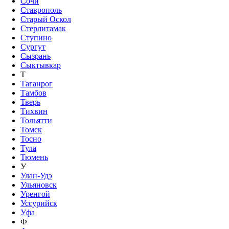
Сочи
Ставрополь
Старый Оскол
Стерлитамак
Ступино
Сургут
Сызрань
Сыктывкар
Т
Таганрог
Тамбов
Тверь
Тихвин
Тольятти
Томск
Тосно
Тула
Тюмень
У
Улан-Удэ
Ульяновск
Уренгой
Уссурийск
Уфа
Ф