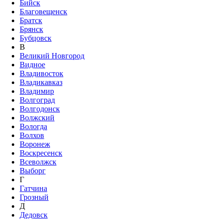
Бийск
Благовещенск
Братск
Брянск
Бубцовск
В
Великий Новгород
Видное
Владивосток
Владикавказ
Владимир
Волгоград
Волгодонск
Волжский
Вологда
Волхов
Воронеж
Воскресенск
Всеволжск
Выборг
Г
Гатчина
Грозный
Д
Дедовск